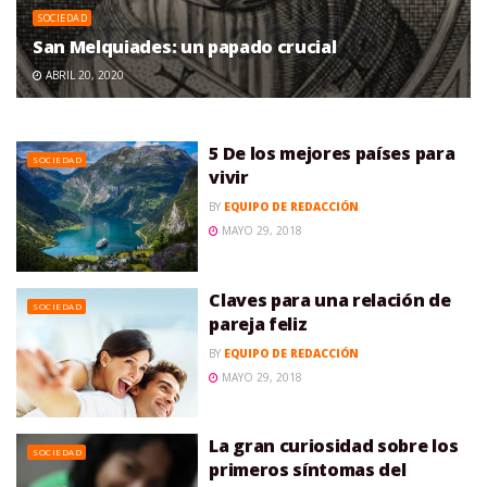
SOCIEDAD
San Melquiades: un papado crucial
ABRIL 20, 2020
5 De los mejores países para
SOCIEDAD
vivir
BY
EQUIPO DE REDACCIÓN
MAYO 29, 2018
Claves para una relación de
SOCIEDAD
pareja feliz
BY
EQUIPO DE REDACCIÓN
MAYO 29, 2018
La gran curiosidad sobre los
SOCIEDAD
primeros síntomas del