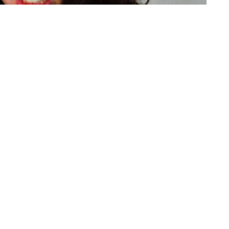
ok
Comparte en Twitter
entan de sangre caliente, por lo tanto suelen acudir
el fluido vital que les permite cumplir su ciclo. Se