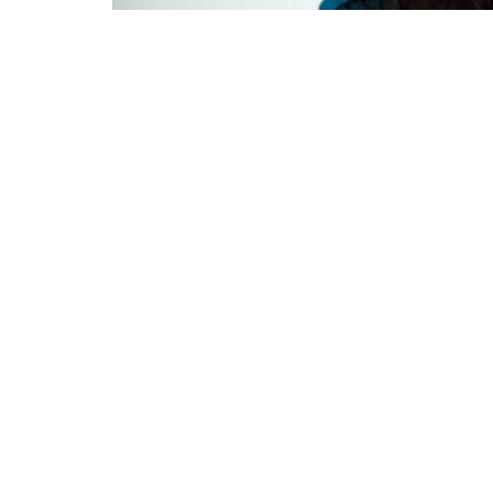
657
3k
Comparte en Facebo
SHARES
VIEWS
Las pulgas
son insectos parásitos que se alim
tanto a animales como a personas para obtener 