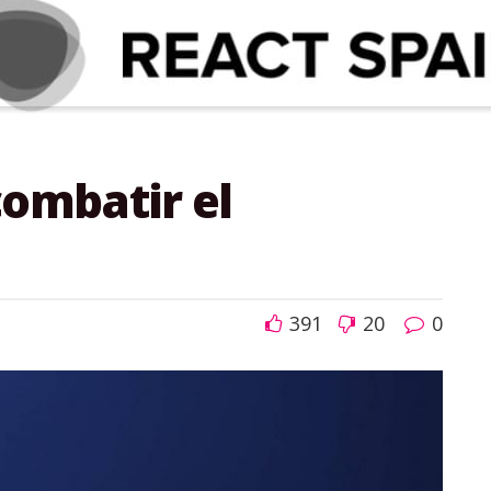
combatir el
391
20
0