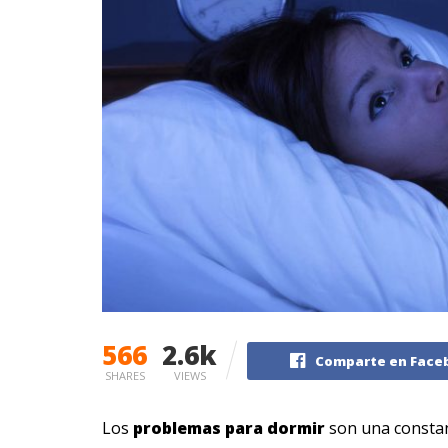
566
2.6k
Comparte en Face
SHARES
VIEWS
Los
problemas para dormir
son una constan