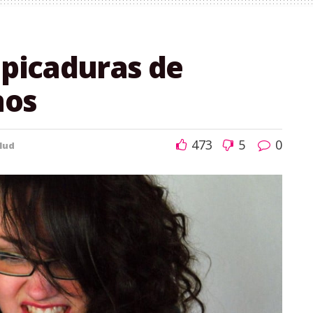
 picaduras de
nos
473
5
0
lud