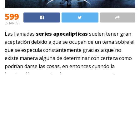
599
SHARES
Las llamadas
series apocalípticas
suelen tener gran
aceptación debido a que se ocupan de un tema sobre el
que se especula constantemente gracias a que no
existe manera alguna de determinar con certeza como
podrían darse las cosas, en entonces cuando la
imaginación es empleada como recurso para atrapar a
los espectadores y mantenerlos al filo de sus sillas
tratando de descifrar lo que acontecerá.
Ciertamente las
series sobre el fin del mundo
disponen de algunos elementos extraídos de la
realidad, sin embargo la mayoría acuden a esos
personajes tan temidos pero asimismo ya un poco
tradicionales tal y como es el caso de zombies y