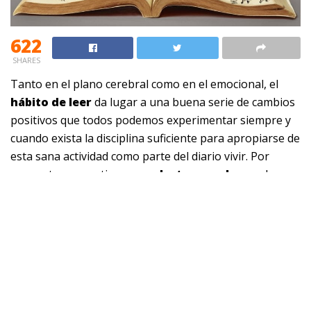
622
SHARES
Tanto en el plano cerebral como en el emocional, el
hábito de leer
da lugar a una buena serie de cambios
positivos que todos podemos experimentar siempre y
cuando exista la disciplina suficiente para apropiarse de
esta sana actividad como parte del diario vivir. Por
supuesto, convertirse en un
lector regular
es algo
que implica acudir a técnicas y herramientas que
pueden encontrarse en
estrategiasdelectura
,
de
momento veamos qué es exactamente lo bueno que se
desencadena a partir de la lectura.
Los
beneficios del hábito de leer
se traducen en la
adquisición de nuevas habilidades que hacen más