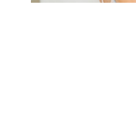
573
2.6k
Comparte en Face
SHARES
VIEWS
Si bien las mujeres son quienes tienen una m
verdad es que todos estamos expuestos a padec