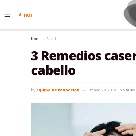
HOT
Home
Salud
3 Remedios caser
cabello
by
Equipo de redacción
mayo 29, 2018
in
Salud