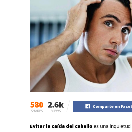
580
2.6k
Comparte en Face
SHARES
VIEWS
Evitar la caída del cabello
es una inquietud 