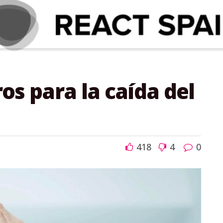
os para la caída del
418
4
0