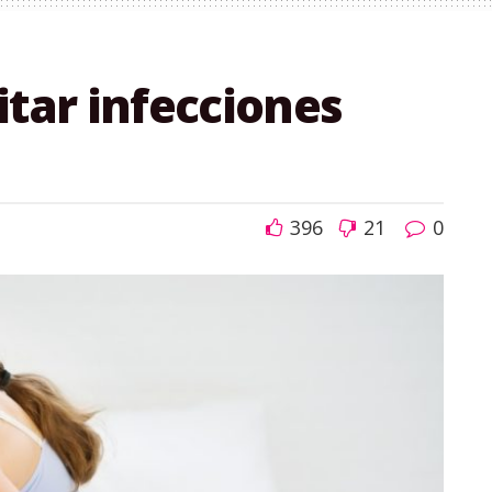
itar infecciones
396
21
0