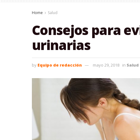
Home
Salud
Consejos para ev
urinarias
by
Equipo de redacción
mayo 29, 2018
in
Salud