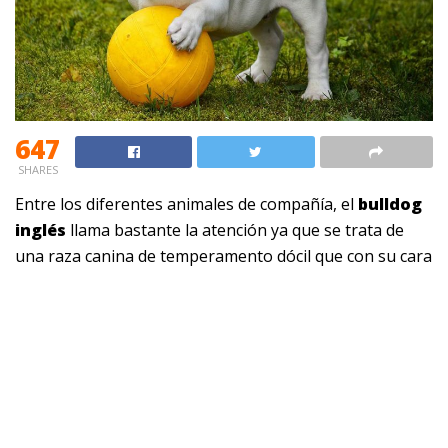
647
SHARES
Entre los diferentes animales de compañía, el
bulldog
inglés
llama bastante la atención ya que se trata de
una raza canina de temperamento dócil que con su cara
achatada conquista a millones de personas en el
mundo. Originario del Reino Unido, lo cierto es que
aunque en la actualidad inspiran gran ternura, tiempo
atrás al disponer de características físicas distintas
fueron usados como perros de pelea.
Descubriremos entonces las
características y