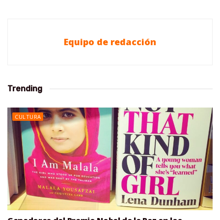
Equipo de redacción
Trending
CULTURA