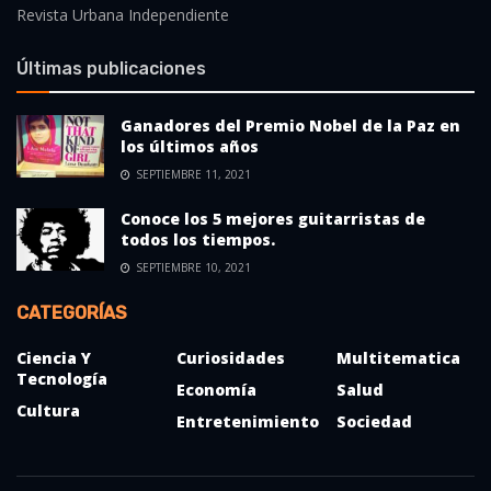
Revista Urbana Independiente
Últimas publicaciones
Ganadores del Premio Nobel de la Paz en
los últimos años
SEPTIEMBRE 11, 2021
Conoce los 5 mejores guitarristas de
todos los tiempos.
SEPTIEMBRE 10, 2021
CATEGORÍAS
Ciencia Y
Curiosidades
Multitematica
Tecnología
Economía
Salud
Cultura
Entretenimiento
Sociedad