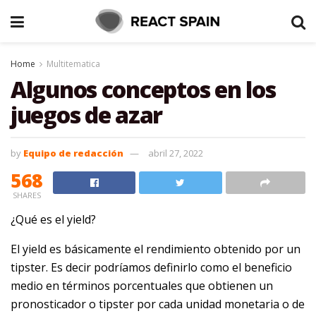
Home
Multitematica
Algunos conceptos en los
juegos de azar
by
Equipo de redacción
abril 27, 2022
568
SHARES
¿Qué es el yield?
El yield es básicamente el rendimiento obtenido por un
tipster. Es decir podríamos definirlo como el beneficio
medio en términos porcentuales que obtienen un
pronosticador o tipster por cada unidad monetaria o de