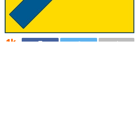
1k
SHARES
Coaching
se refiere al
proceso de apoyo
a personas,
organizaciones o equipos de trabajo; para el
logro de
metas
y la obtención de
excelentes resultados
en lo
que se emprenda o realice. El
Coach
acompaña al
cliente;
a través de
conversaciones estructuradas
y preguntas poderosas
, para que tenga claro qué es
lo que quiere, de que recursos dispone y cómo lo
logrará.
Es un
proceso poderoso;
orientado al futuro y hacia
las
soluciones;
teniendo como punto focal las