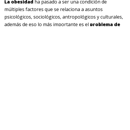
La obesidad
ha pasado a ser una condición de
múltiples factores que se relaciona a asuntos
psicológicos, sociológicos, antropológicos y culturales,
además de eso lo más importante es el
problema de
salud
que puede acarrear, ya que el aire que se respira
no es el suficiente, y el oxígeno necesario no termina de
llegar a los pulmones produciendo una enfermedad
para ello tienes que saber qué es la hipercapnia.
Hay que tener en cuenta que las costumbres
alimenticias y el
estilo de vida
que se aprenden en la
infancia son elementos importantes
para desarrollar
obesidad
, se han hecho estudios donde se ha
determinado que existen otros factores culturales
como el ámbito escolar y la
influencia de los medios
asociados a el origen de la obesidad.
Obesidad, enfermedad multifuncional