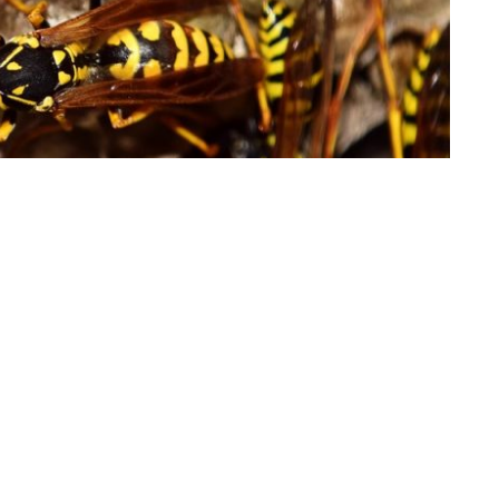
book
Comparte en Twitter
 de los árboles de donde arrancan con sus
ican para transformarlas en pulpas.
 del suelo, paredes y debajo de algunas viviendas,