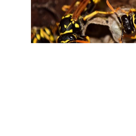
589
2.7k
Comparte en Face
SHARES
VIEWS
Sus nidos
los construyen en las cortezas
mandíbulas partículas de fibra y las mast
Se les consigue fácilmente
en agujeros