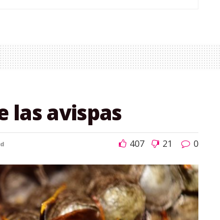
e las avispas
407
21
0
ud