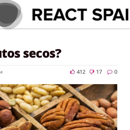
utos secos?
412
17
0
ud