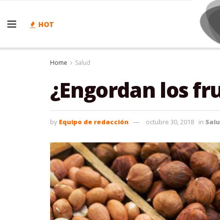
HOT
Home
Salud
¿Engordan los fr
by
Equipo de redacción
octubre 30, 2018
in
Sal