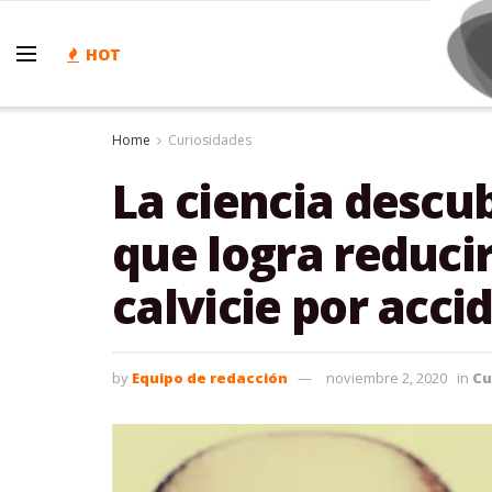
HOT
Home
Curiosidades
La ciencia descu
que logra reducir
calvicie por acci
by
Equipo de redacción
noviembre 2, 2020
in
Cu