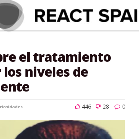
bre el tratamiento
 los niveles de
dente
446
28
0
riosidades