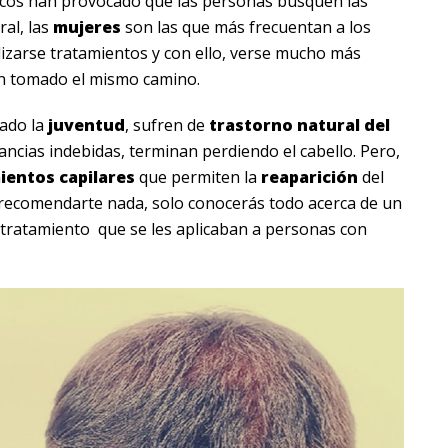
ticos han provocado que las personas busquen las
al, las
mujeres
son las que más frecuentan a los
izarse tratamientos y con ello, verse mucho más
n tomado el mismo camino.
ado la
juventud
, sufren de
trastorno
natural
del
ancias indebidas, terminan perdiendo el cabello. Pero,
ientos
capilares
que permiten la
reaparición
del
 recomendarte nada, solo conocerás todo acerca de un
n tratamiento que se les aplicaban a personas con