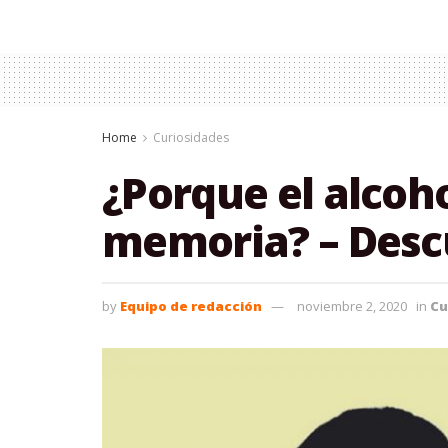
Home
Curiosidades
¿Porque el alcoho
memoria? – Descu
by
Equipo de redacción
noviembre 2, 2020
in
Cu