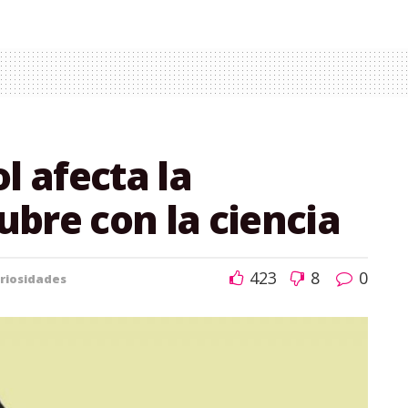
l afecta la
bre con la ciencia
423
8
0
riosidades