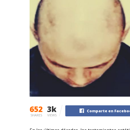
652
3k
Comparte en Facebo
SHARES
VIEWS