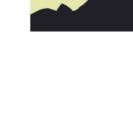
593
2.7k
Comparte en Face
SHARES
VIEWS
Actualmente, uno de los muchos retos que enfr
vicios de las
bebidas alcohólicas
. A pesar d