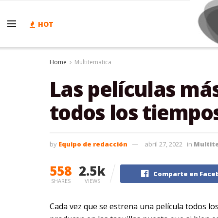
HOT
Home
Multitematica
Las películas más
todos los tiempo
by
Equipo de redacción
abril 27, 2022
in
Multit
558
2.5k
Comparte en Face
SHARES
VIEWS
Cada vez que se estrena una película todos lo