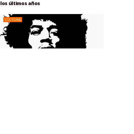
los últimos años
CULTURA
Conoce los 5 mejores guitarristas de
todos los tiempos.
CULTURA