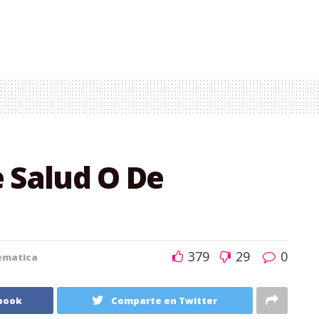
 Salud O De
379
29
0
ematica
book
Comparte en Twitter