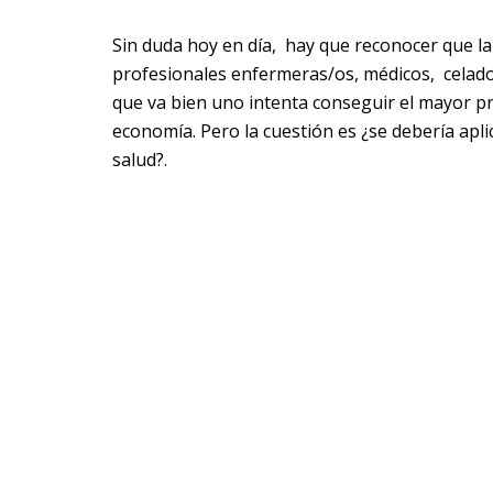
Sin duda hoy en día, hay que reconocer que l
profesionales enfermeras/os, médicos, celad
que va bien uno intenta conseguir el mayor 
economía. Pero la cuestión es ¿se debería aplic
salud?.
A primeros de noviembre leí una noticia sobre
profesionales, cada uno tenía su papel para c
grupo supuestamente sanitario fue detenido po
secundarios nocivos para la salud. Con este cas
algunos profesionales va más allá del hecho d
personas.
¿Quién es el responsable de la compra de med
pomadas…de determinadas marcas comerciales?
¿Por qué los profesionales de la medicina, f
¿tendrá algo que ver el hecho de que sean int