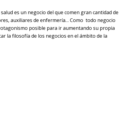
a salud es un negocio del que comen gran cantidad de
ores, auxiliares de enfermería… Como todo negocio
protagonismo posible para ir aumentando su propia
ar la filosofía de los negocios en el ámbito de la
 un grupo de farmacéuticos, médicos, y otros
onseguir que el usuario comprara unas pastillas. Este
rque al parecer estas pastillas tenían afectos
o quiero hacer ver que la agonía, la avaricia de
e conseguir el grado de salud óptimo para las
icamentos, de alimentos preparados, de prótesis, de
 ¿Alguien que se pasa el día viendo videos porno?
isioterapia y podología van aumentando protagonismo?
ermediarios para la compra final de determinados