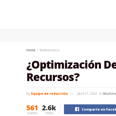
Home
Multitematica
¿Optimización De
Recursos?
by
Equipo de redacción
abril 27, 2022
in
Multit
561
2.6k
Comparte en Face
SHARES
VIEWS