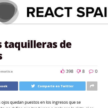
 taquilleras de
s
398
8
0
ematica
book
Comparte en Twitter
s ojos quedan puestos en los ingresos que se