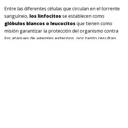
Entre las diferentes células que circulan en el torrente
sanguíneo,
los linfocitos
se establecen como
glóbulos blancos o leucocitos
que tienen como
misión garantizar la protección del organismo contra
los ataques de agentes externos, por tanto resultan
vitales para el equilibrio del sistema inmune. Será
entonces a partir de un análisis de sangre que se
tendrá noticia de sus valores y se podrá pasar a
determinar por ejemplo,
qué significan
los
linfocitos altos
ya que esta suele ser la alteración
más frecuente.
Un hemograma completo dará noticia del
recuento de
linfocitos,
gracias a esta prueba se podrá determinar
si estas células se encuentran en equilibrio, han
disminuido o por el contrario van en extraordinario
aumento. La información será relacionada con la