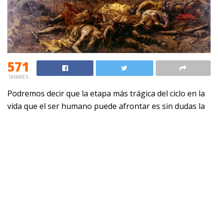
571
SHARES
Podremos decir que la etapa más trágica del ciclo en la
vida que el ser humano puede afrontar es sin dudas la
muerte; pues ella representa el final de nuestro tiempo
en la tierra; una de las maneras de afrontar tal grado es
ir decidiendo en vida que hacer con los cuerpos; si llegar
a enterarlo como cotidianamente se hace o incinerarlo.
Pero, estás no son todas las opciones, aquí dejamos
alternativas de los que van al más allá.
3 opciones después de la