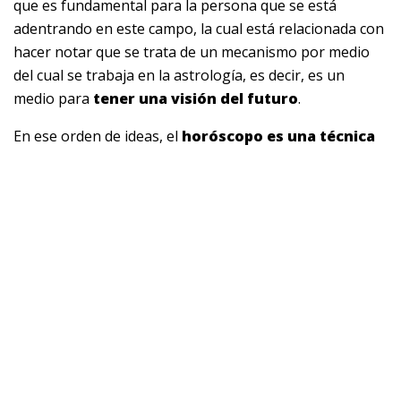
que es fundamental para la persona que se está
adentrando en este campo, la cual está relacionada con
hacer notar que se trata de un mecanismo por medio
del cual se trabaja en la astrología, es decir, es un
medio para
tener una visión del futuro
.
En ese orden de ideas, el
horóscopo es una técnica
para ver el futuro
, pero con la particularidad que
utiliza la posición de los planetas en un momento
determinado del tiempo y la posición natal de las
personas, para que a partir de allí se produzca una
interpretación sobre lo que está por suceder.
Por tanto, el horóscopo es más que nada una guía para
las personas, que invita a ser considerado como una
brújula e incluso un mapa para saber cómo proceder
en la vida en esos casos en que se hace tan necesario
saber por dónde avanzar.