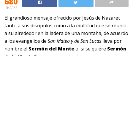
680
SHARES
El grandioso mensaje ofrecido por Jesús de Nazaret
tanto a sus discípulos como a la multitud que se reunió
a su alrededor en la ladera de una montaña, de acuerdo
a los evangelios de
San Mateo y de San Lucas
lleva por
nombre el
Sermón del Monte
o si se quiere
Sermón
de la Montaña,
un compendio de enseñanzas y
reflexiones de donde ha logrado extraerse algo tan
significativo para el cristiano como es el caso de
las
bienaventuranzas
, pautas de vida que conducen a la
felicidad.
Así pues y con el firme propósito de demostrar la
manera idónea en la que deben vivir los creyentes,
las
bienaventuranzas
corresponden a una invitación que
siendo denominada como género literario logra poner
por encima de los bienes terrenales los
bienes