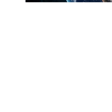
623
2.8k
Comparte en Face
SHARES
VIEWS
El origen de la vida no ha logrado establ
en qué momento de creó la tierra, pero se tie
formó hace 4500 millones de años, y esto se 
En un principio era imposible la vida dent
altas y dentro de la atmósfera solo existía m
había oxígeno, y esto era imposible para el d