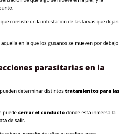
ensación de que algo se mueve en la piel, y la
punto.
, que consiste en la infestación de las larvas que dejan
 aquella en la que los gusanos se mueven por debajo
ecciones parasitarias en la
e pueden determinar distintos
tratamientos para las
se puede
cerrar el conducto
donde está inmersa la
ta de salir.
e tabaco, esmalte de uñas o vaselina, pero