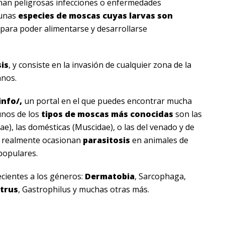
an peligrosas infecciones o enfermedades
gunas
especies de moscas
cuyas larvas son
 para poder alimentarse y desarrollarse
is
, y consiste en la invasión de cualquier zona de la
anos.
info/
,
un portal en el que puedes encontrar mucha
unos de los
tipos de moscas más conocidas
son las
dae), las domésticas (Muscidae), o las del venado y de
ue realmente ocasionan
parasitosis
en animales de
populares.
ecientes a los géneros:
Dermatobia
, Sarcophaga,
trus
, Gastrophilus y muchas otras más.