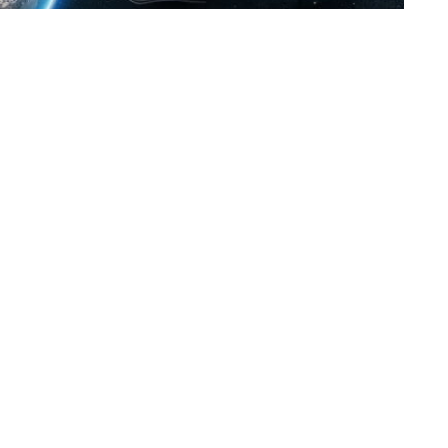
book
Comparte en Twitter
ecerse con precisión
y no ha sido posible determinar
nen estimaciones que el planeta donde vivimos se
debe a un polvo cósmico agregado.
ro del planeta
porque las temperaturas eran muy
etano, amoníaco, hidrógeno, vapor de agua, pero no
esarrollo de los humanos.