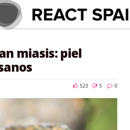
n miasis: piel
usanos
523
5
0