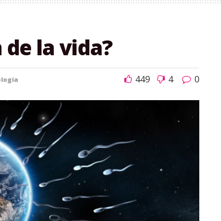
 de la vida?
449
4
0
ología