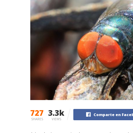
727
3.3k
Comparte en Face
SHARES
VIEWS