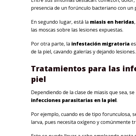
Entre sus síntomas destacan: comezón, dolor, s
presencia de un forúnculo bacteriano con un 
En segundo lugar, está la
miasis en heridas
las moscas sobre las lesiones expuestas.
Por otra parte, la
infestación migratoria
es
de la piel, cavando galerías y dejando lesiones.
Tratamientos para las inf
piel
Dependiendo de la clase de miasis que sea, s
infecciones parasitarias en la piel
.
Por ejemplo, cuando es de tipo forunculosa, 
larva, pues necesita oxígeno y comúnmente tra
Esto se puede llevar a cabo empleando pasta d