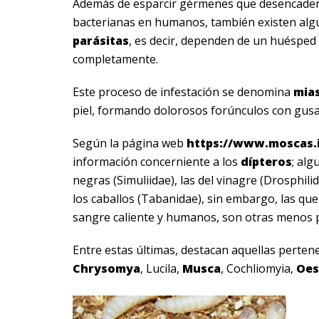
Además de esparcir gérmenes que desencaden
bacterianas en humanos, también existen al
parásitas
, es decir, dependen de un huésped
completamente.
Este proceso de infestación se denomina
mias
piel, formando dolorosos forúnculos con gus
Según la página web
https://www.moscas.
información concerniente a los
dípteros
; alg
negras (Simuliidae), las del vinagre (Drosphili
los caballos (Tabanidae), sin embargo, las q
sangre caliente y humanos, son otras menos 
Entre estas últimas, destacan aquellas perten
Chrysomya
, Lucila,
Musca
, Cochliomyia,
Oes