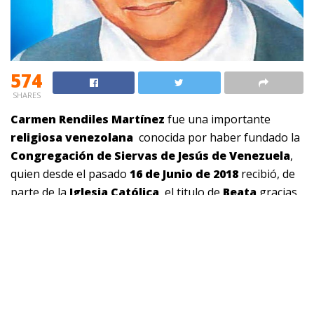
574
SHARES
Carmen Rendiles Martínez
fue una importante
religiosa venezolana
conocida por haber fundado la
Congregación de Siervas de Jesús de Venezuela
,
quien desde el pasado
16 de Junio de 2018
recibió, de
parte de la
Iglesia Católica
, el titulo de
Beata
gracias
a un milagro ocurrido durante el año 2003, que se le ha
atribuido.
Esta
religiosa mujer
ha sido la
tercera venezolana
en ser
Beatificada
por la
Santa Iglesia Católica
,
luego de la
Madre María de San José
y la
Madre
Candelaria de San José
. Siendo la
primera oriunda