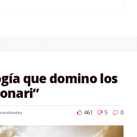
ogía que domino los
onari”
461
5
0
riosidades