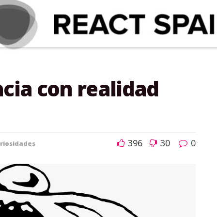
acia con realidad
396
30
0
riosidades