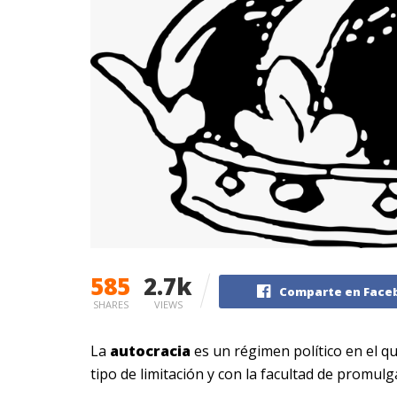
585
2.7k
Comparte en Face
SHARES
VIEWS
La
autocracia
es un régimen político en el 
tipo de limitación y con la facultad de promulg