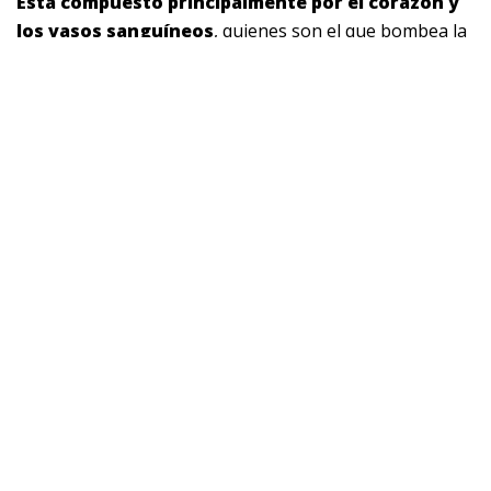
Está compuesto principalmente por el corazón y
los vasos sanguíneos
, quienes son el que bombea la
sangre y el que la transporta respectivamente. Los
vasos sanguíneos son parecidos a tuberías que
permiten el transporte de la sangre.