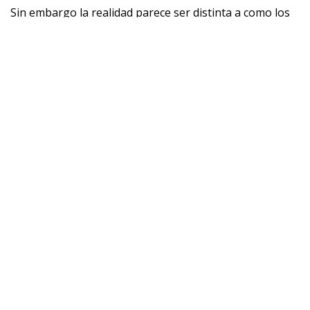
Sin embargo la realidad parece ser distinta a como los
más escépticos se la planteaban hasta hace no mucho.
Con esto no nos referimos a que recientemente se ha
realizado por fin el descubrimiento de Atlantis ni nada
por el estilo. No obstante, ello no significa que el último
hallazgo de la comunidad científica bajo el subsuelo
Europeo deje de ser impresionante.